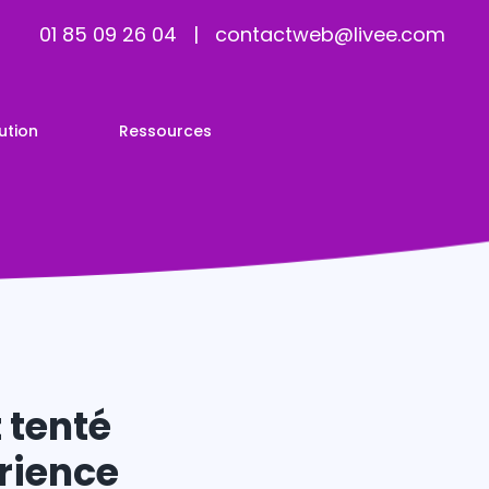
01 85 09 26 04
|
contactweb@livee.com
ution
Ressources
t tenté
rience