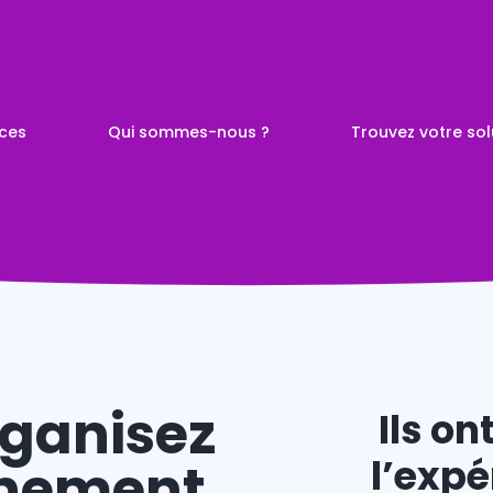
ices
Qui sommes-nous ?
Trouvez votre sol
 à Nantes
s de
visuelle
rganisez
Ils on
l’expé
énement