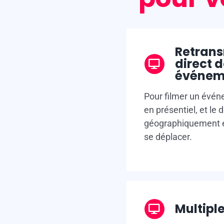
x
Retrans
direct d
événem
Pour filmer un évén
en présentiel, et le d
géographiquement él
se déplacer.
Multipl