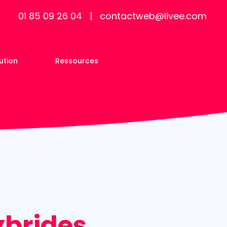
01 85 09 26 04
|
contactweb@livee.com
ution
Ressources
ybrides