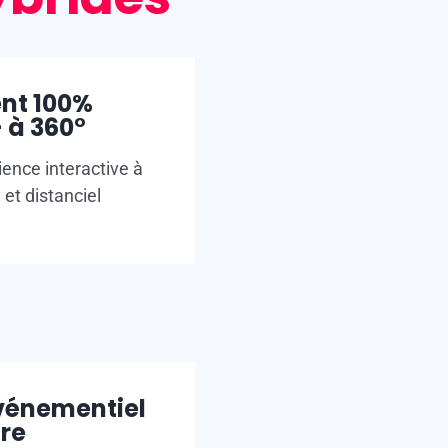
nt 100%
 à 360°
ence interactive à
 et distanciel
événementiel
re