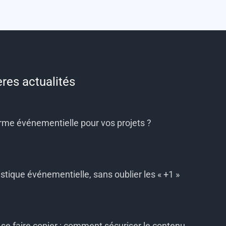
ères actualités
orme événementielle pour vos projets ?
istique événementielle, sans oublier les « +1 »
se faire copier : comment sécuriser le contenu