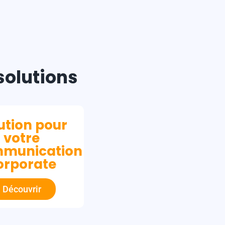
solutions
ution pour
votre
munication
orporate
Découvrir