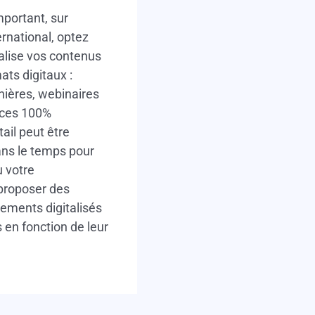
portant, sur
ernational, optez
alise vos contenus
ats digitaux :
nières, webinaires
nces 100%
tail peut être
ns le temps pour
u votre
proposer des
ements digitalisés
s en fonction de leur