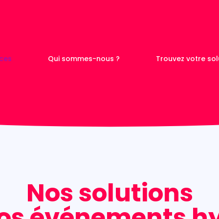
ices
Qui sommes-nous ?
Trouvez votre sol
 à Nantes
s de
visuelle
Nos solutions
os événements h