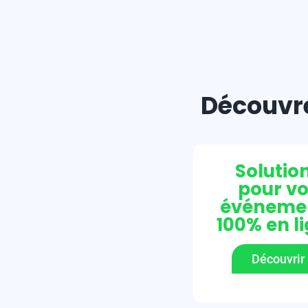
Découvre
Solutio
pour v
événeme
100% en l
Découvrir