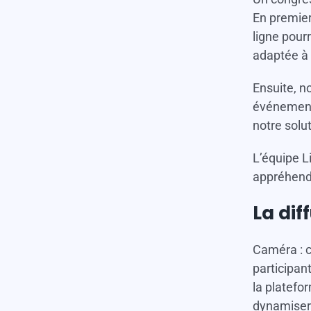
En premier
ligne pour
adaptée à 
Ensuite, n
événementi
notre solu
L’équipe L
appréhende
La dif
Caméra : c
participan
la platefo
dynamiser 