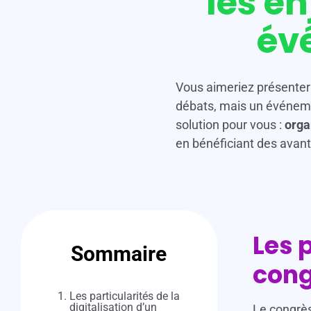
les e
x
év
Vous aimeriez présenter
débats, mais un événeme
solution pour vous :
orga
en bénéficiant des avan
Les 
Sommaire
cong
Les particularités de la
digitalisation d’un
Le congrès