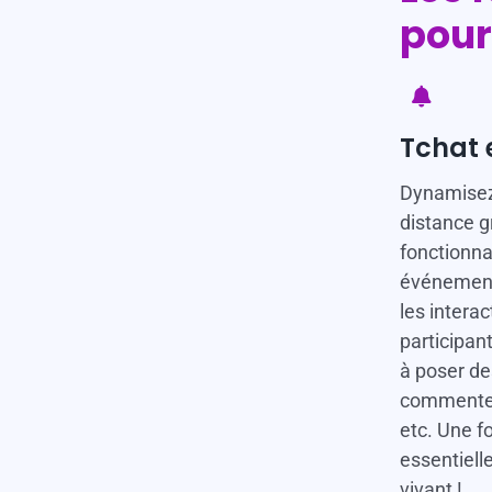
pour
Tchat e
Dynamisez
distance g
fonctionna
événements 
les interac
participant
à poser de
commenter 
etc. Une f
essentiell
vivant !