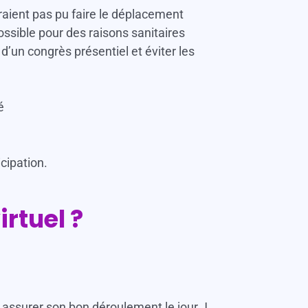
raient pas pu faire le déplacement
ssible pour des raisons sanitaires
 d’un congrès présentiel et éviter les
é
cipation.
rtuel ?
 assurer son bon déroulement le jour J.