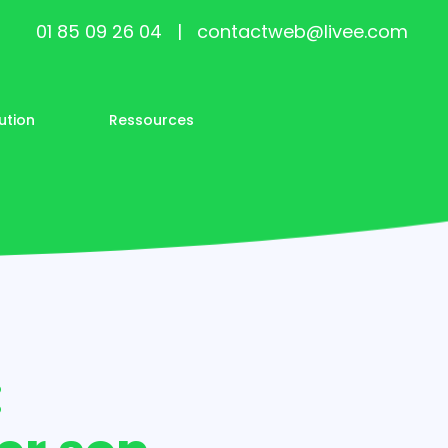
01 85 09 26 04
|
contactweb@livee.com
ution
Ressources
: