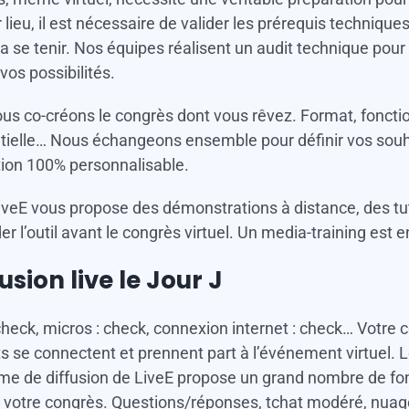
 lieu, il est nécessaire de valider les prérequis techniqu
ra se tenir. Nos équipes réalisent un audit technique pour 
vos possibilités.
ous co-créons le congrès dont vous rêvez. Format, fonctio
elle… Nous échangeons ensemble pour définir vos souha
tion 100% personnalisable.
iveE vous propose des démonstrations à distance, des tu
r l’outil avant le congrès virtuel. Un media-training est 
fusion live le Jour J
heck, micros : check, connexion internet : check… Votre
ts se connectent et prennent part à l’événement virtuel. Le
rme de diffusion de LiveE propose un grand nombre de fon
votre congrès. Questions/réponses, tchat modéré, nuage