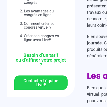
congrès
présenter
Les avantages du
travaux ou
congrès en ligne
économie, 
Comment créer son
leurs opini
congrès virtuel ?
Créer son congrès en
Bien souv
ligne avec LiveE
journée
. 
produits o
Besoin d’un tarif
généraleme
ou d’affiner votre projet
?
Les 
Contacter l’équipe
LiveE
Bien que l
virtuel
, po
pour vous a