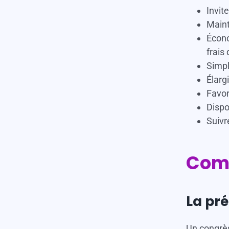
Invit
Maint
Écono
frais
Simpl
Élarg
Favor
Dispo
Suivr
Comm
La pr
Un congrès