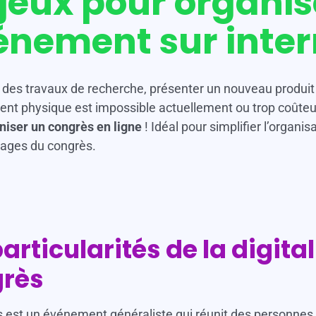
njeux pour organis
énement sur inter
 des travaux de recherche, présenter un nouveau produit
nt physique est impossible actuellement ou trop coûteu
niser un congrès en ligne
! Idéal pour simplifier l’organi
tages du congrès.
particularités de la digita
rès
 est un événement généraliste qui réunit des personnes