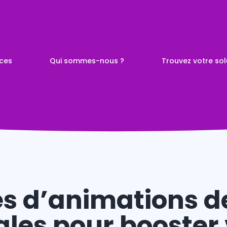
ices
Qui sommes-nous ?
Trouvez votre sol
 à Nantes
s de
visuelle
es d’animations d
ales pour booster