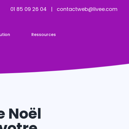
01 85 09 26 04
|
contactweb@livee.com
ution
Ressources
e Noël
 votre