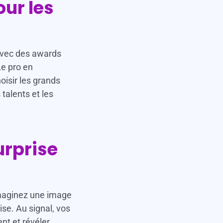
our les
 avec des awards
Le pro en
isir les grands
talents et les
urprise
maginez une image
ise. Au signal, vos
nt et révéler