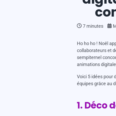
x
co
7
minutes
M
Ho ho ho ! Noël app
collaborateurs et d
sempiternel concou
animations digitales
Voici 5 idées pour 
équipes grâce au
d
1. Déco 