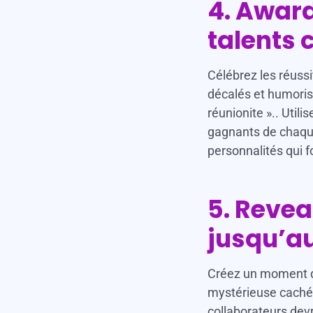
4. Award
talents 
Célébrez les réuss
décalés et humoristi
réunionite ».. Utili
gagnants de chaque 
personnalités qui f
5. Reveal
jusqu’a
Créez un moment d
mystérieuse cachée 
collaborateurs devr