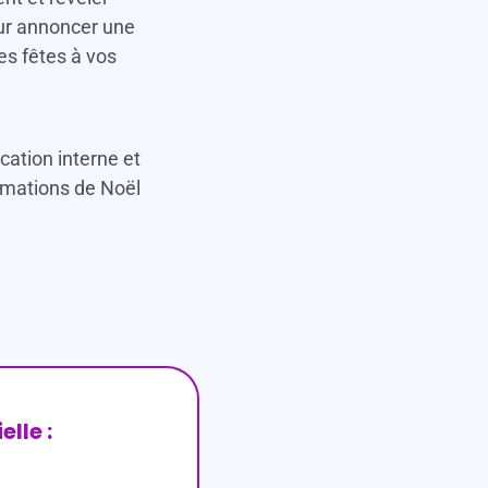
our annoncer une
es fêtes à vos
cation interne et
nimations de Noël
lle :