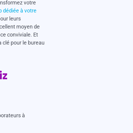
ransformez votre
p dédiée à votre
pour leurs
xcellent moyen de
nce conviviale. Et
a clé pour le bureau
iz
borateurs à