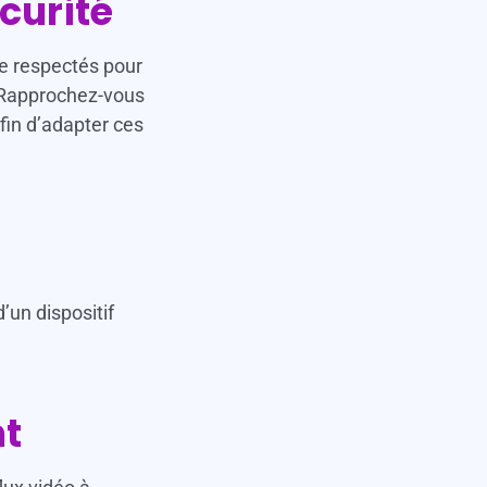
curité
re respectés pour
. Rapprochez-vous
fin d’adapter ces
d’un dispositif
nt