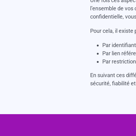
Une fois ces aspect
l’ensemble de vos c
confidentielle, vou
Pour cela, il existe
Par identifian
Par lien référ
Par restrictio
En suivant ces diff
sécurité, fiabilité e