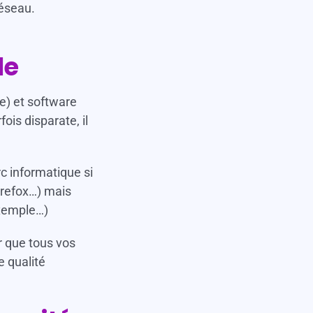
réseau.
le
e) et software
ois disparate, il
rc informatique si
Firefox…) mais
exemple…)
 que tous vos
e qualité