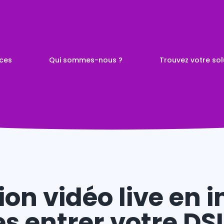
ices
Qui sommes-nous ?
Trouvez votre sol
 à Nantes
s de
visuelle
ion vidéo live en 
tes entrer votre DS