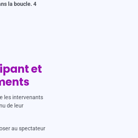
ns la boucle. 4
ipant et
ments
e les intervenants
nu de leur
poser au spectateur