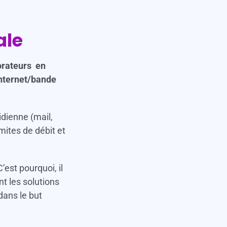
ale
borateurs en
internet/bande
idienne (mail,
imites de débit et
est pourquoi, il
nt les solutions
dans le but