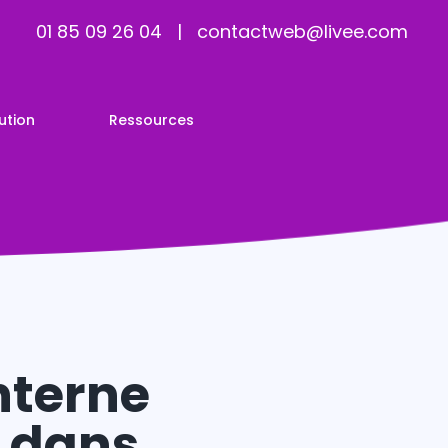
01 85 09 26 04
|
contactweb@livee.com
ution
Ressources
interne
I dans