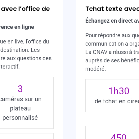
avec l’office de
Tchat texte ave
Échangez en direct a
rence en ligne
Pour répondre aux que
e en live, l’office du
communication a orga
destination. Les
La CNAV a réussi à tra
dre aux questions des
auprès de ses bénéfic
teractif.
modéré.
3
1
h30
caméras sur un
de tchat en dire
plateau
personnalisé
450