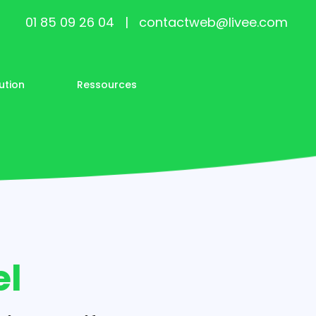
01 85 09 26 04
|
contactweb@livee.com
ution
Ressources
el