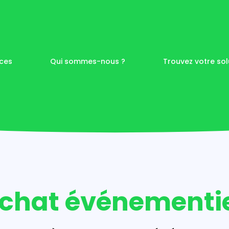
ices
Qui sommes-nous ?
Trouvez votre sol
 à Nantes
s de
visuelle
chat événementi