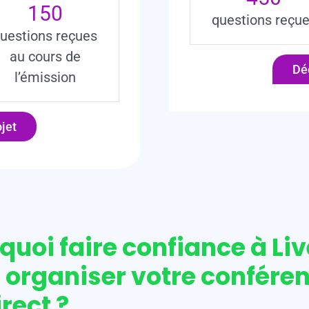
150
questions reçu
uestions reçues
au cours de
Déc
l’émission
ojet
quoi faire confiance à Li
 organiser votre confére
rect ?