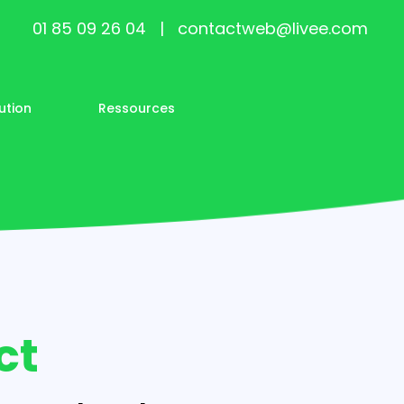
01 85 09 26 04
|
contactweb@livee.com
ution
Ressources
ct