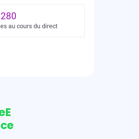
280
es au cours du direct
veE
nce