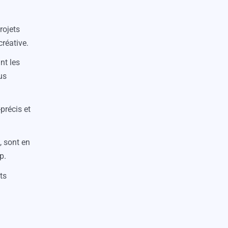
rojets
créative.
nt les
us
précis et
, sont en
p.
ts