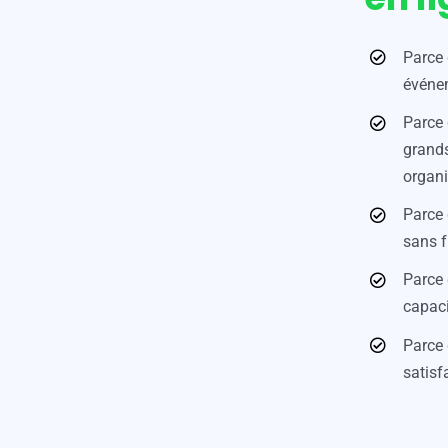
Parce 
événem
Parce 
grands
organi
Parce 
sans f
Parce 
capaci
Parce 
satisfa