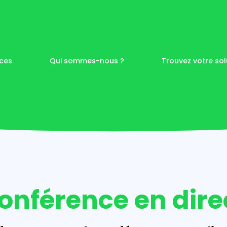
ices
Qui sommes-nous ?
Trouvez votre sol
 à Nantes
s de
visuelle
onférence en dire